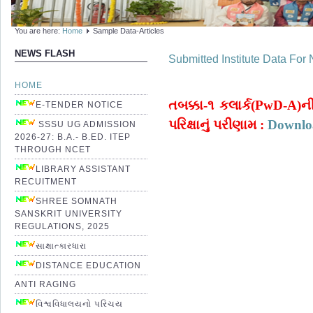
You are here:
Home
Sample Data-Articles
NEWS FLASH
Submitted Institute Data For
HOME
તબક્કા-૧ કલાર્ક(PwD-A)ની
E-TENDER NOTICE
પરિક્ષાનું પરીણામ :
Downlo
SSSU UG ADMISSION
2026-27: B.A.- B.ED. ITEP
THROUGH NCET
LIBRARY ASSISTANT
RECUITMENT
SHREE SOMNATH
SANSKRIT UNIVERSITY
REGULATIONS, 2025
સાક્ષાત્કારધારા
DISTANCE EDUCATION
ANTI RAGING
વિશ્વવિધાલયનો પરિચય