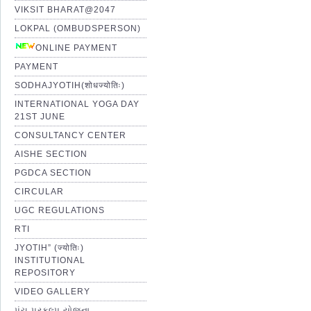
VIKSIT BHARAT@2047
LOKPAL (OMBUDSPERSON)
ONLINE PAYMENT
PAYMENT
SODHAJYOTIH(शोधज्योतिः)
INTERNATIONAL YOGA DAY
21ST JUNE
CONSULTANCY CENTER
AISHE SECTION
PGDCA SECTION
CIRCULAR
UGC REGULATIONS
RTI
JYOTIH” (ज्योतिः)
INSTITUTIONAL
REPOSITORY
VIDEO GALLERY
પંચ પ્રકલ્પ યોજના