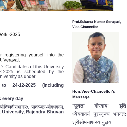
Prof.Sukanta Kumar Senapati,
Vice-Chancellor
Work -2025
r registering yourself into the
 Veraval.
h.D. Candidates of this University
k-2025 is scheduled by the
niversity as under:
 to 24-12-2025
(including
Hon.Vice-Chancellor's
Message
s every day
"पूर्णता गौरवाय" इति
्योतिष्मतीसभागारः
पातञ्जल
योगभवनम्
,
-
,
 University, Rajendra Bhuvan
ध्येयवाक्यं पुरस्कृत्य भगवत:
श्रीसोमनाथस्यानुज्ञया