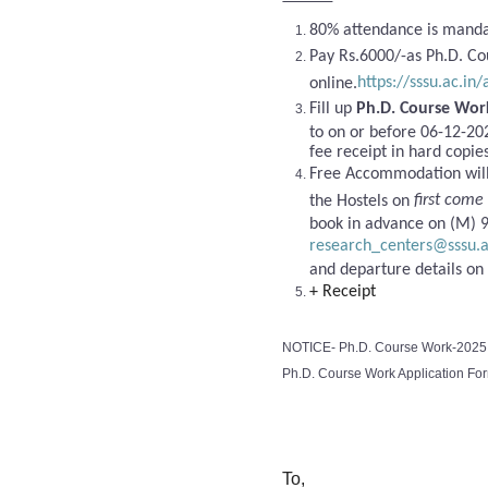
80% attendance is manda
Pay Rs.6000/-as Ph.D. C
https://sssu.ac.in
online.
Fill up
Ph.D. Course Wor
to on or before 06-12-20
fee receipt in hard copies
Free Accommodation will 
first come 
the Hostels on
book in advance on (M) 
research_centers@sssu.a
and departure details on
+ Receipt
NOTICE- Ph.D. Course Work-2025 
Ph.D. Course Work Application Fo
To,