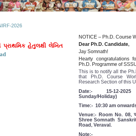
 NIRF-2026
NOTICE
–
Ph.D
. Course 
Dear Ph.D. Candidate,
 પ્રાથમિક હેતુલક્ષી લેખિત
Jay Somnath!
ad
Hearty congratulations fo
Ph.D. Programme of SSSU,
This is to notify all the P
that Ph.D. Course Wor
Research Section of this U
Date:- 15-12-2025
Sunday/Holiday)
Time:- 10:30 am onward
ज
Venue:- Room No. 08,
Shree Somnath Sanskrit
Road, Veraval.
Note:-