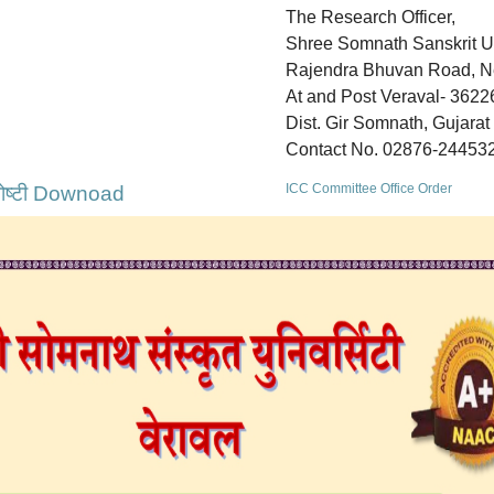
The Research Officer,
Shree Somnath Sanskrit Un
Rajendra Bhuvan Road, Ne
At and Post Veraval- 3622
Dist. Gir Somnath, Gujarat 
Contact No. 02876-24453
ICC Committee Office Order
संगोष्टी Downoad