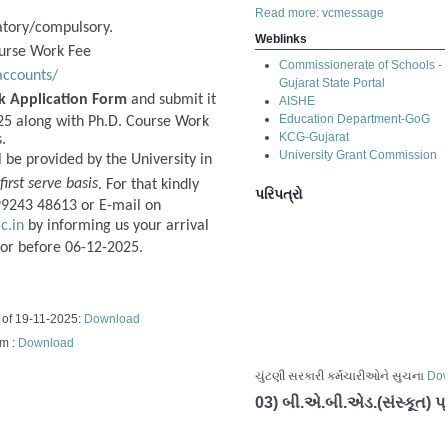
Read more: vcmessage
tory/compulsory.
Weblinks
ourse Work Fee
Commissionerate of Schools -
/accounts/
Gujarat State Portal
k Application Form
and submit it
AISHE
Education Department-GoG
25 along with Ph.D. Course Work
KCG-Gujarat
.
University Grant Commission
be provided by the University in
first serve basis
. For that kindly
પરિપત્રો
99243 48613 or E-mail on
c.in
by informing us your arrival
 or before 06-12-2025.
of 19-11-2025:
Download
rm :
Download
ચુંટણી સરકારી કર્મચારીઓને સુચના
Dow
03) બી.એ.બી.એડ.(સંસ્કૂત) પ
02) બી.એ.બી.એડ.(સંસ્કૂત) પ
01) ગુજરાત સરકારશ્રીના સામ