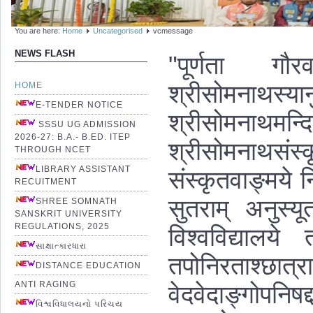
You are here:
Home
Uncategorised
vcmessage
NEWS FLASH
"पूर्णता गौ
श्रीसोमनाथस्
HOME
E-TENDER NOTICE
श्रीसोमनाथमन्द
SSSU UG ADMISSION
2026-27: B.A.- B.ED. ITEP
श्रीसोमनाथसंस
THROUGH NCET
LIBRARY ASSISTANT
संस्कृतवाङ्मये 
RECUITMENT
सुतराम् अनुस्यू
SHREE SOMNATH
SANSKRIT UNIVERSITY
REGULATIONS, 2025
विश्वविद्यालये त
સાક્ષાત્કારધારા
तपोनिरता
श्छ
DISTANCE EDUCATION
ANTI RAGING
वेदवेदाङ्गोपनिष
વિશ્વવિધાલયનો પરિચય