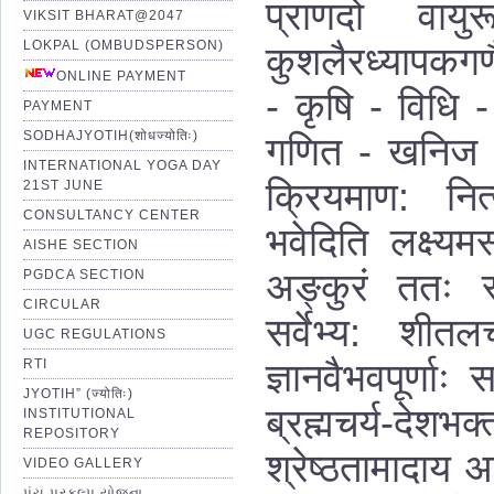
प्राणदो वायु
VIKSIT BHARAT@2047
LOKPAL (OMBUDSPERSON)
कुशलैरध्यापकग
ण
ONLINE PAYMENT
- कृषि - विधि -
PAYMENT
SODHAJYOTIH(शोधज्योतिः)
गणित - खनिज - प
INTERNATIONAL YOGA DAY
क्रियमाण: नित्
21ST JUNE
CONSULTANCY CENTER
भवेदिति लक्ष्यम
AISHE SECTION
अङ्कुरं त
तः स
PGDCA SECTION
CIRCULAR
सर्वेभ्य: शीतलच
UGC REGULATIONS
ज्ञानवैभवपूर्णाः 
RTI
JYOTIH” (ज्योतिः)
ब्रह्मचर्य-देशभक्त
INSTITUTIONAL
REPOSITORY
श्रेष्ठतामादाय आत
VIDEO GALLERY
પંચ પ્રકલ્પ યોજના